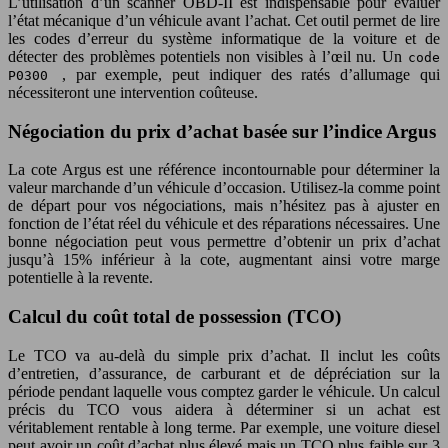
L’utilisation d’un scanner OBD-II est indispensable pour évaluer
l’état mécanique d’un véhicule avant l’achat. Cet outil permet de lire
les codes d’erreur du système informatique de la voiture et de
détecter des problèmes potentiels non visibles à l’œil nu. Un
code
, par exemple, peut indiquer des ratés d’allumage qui
P0300
nécessiteront une intervention coûteuse.
Négociation du prix d’achat basée sur l’indice Argus
La cote Argus est une référence incontournable pour déterminer la
valeur marchande d’un véhicule d’occasion. Utilisez-la comme point
de départ pour vos négociations, mais n’hésitez pas à ajuster en
fonction de l’état réel du véhicule et des réparations nécessaires. Une
bonne négociation peut vous permettre d’obtenir un prix d’achat
jusqu’à 15% inférieur à la cote, augmentant ainsi votre marge
potentielle à la revente.
Calcul du coût total de possession (TCO)
Le TCO va au-delà du simple prix d’achat. Il inclut les coûts
d’entretien, d’assurance, de carburant et de dépréciation sur la
période pendant laquelle vous comptez garder le véhicule. Un calcul
précis du TCO vous aidera à déterminer si un achat est
véritablement rentable à long terme. Par exemple, une voiture diesel
peut avoir un coût d’achat plus élevé mais un TCO plus faible sur 3